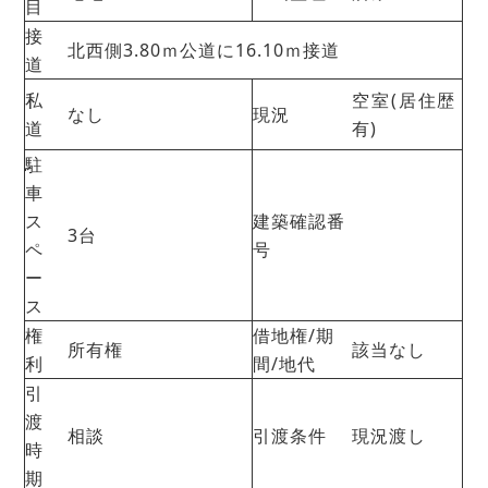
目
接
北西側3.80ｍ公道に16.10ｍ接道
道
私
空室(居住歴
なし
現況
道
有)
駐
車
ス
建築確認番
3台
ペ
号
ー
ス
権
借地権/期
所有権
該当なし
利
間/地代
引
渡
相談
引渡条件
現況渡し
時
期