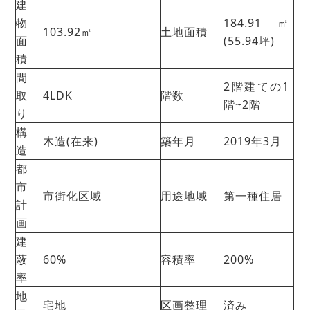
建
物
184.91㎡
103.92㎡
土地面積
面
(55.94坪)
積
間
2階建ての1
取
4LDK
階数
階~2階
り
構
木造(在来)
築年月
2019年3月
造
都
市
市街化区域
用途地域
第一種住居
計
画
建
蔽
60%
容積率
200%
率
地
宅地
区画整理
済み