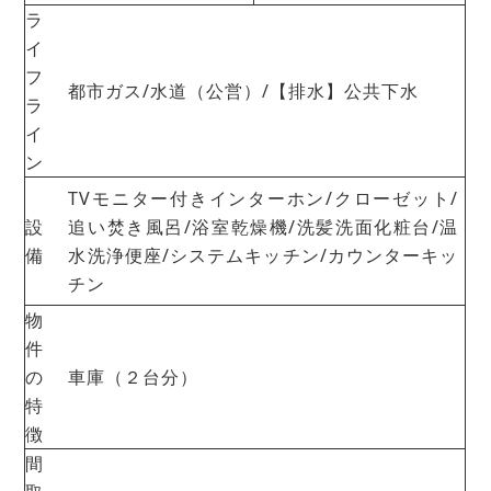
ラ
イ
フ
都市ガス/水道（公営）/【排水】公共下水
ラ
イ
ン
TVモニター付きインターホン/クローゼット/
設
追い焚き風呂/浴室乾燥機/洗髪洗面化粧台/温
備
水洗浄便座/システムキッチン/カウンターキッ
チン
物
件
の
車庫（２台分）
特
徴
間