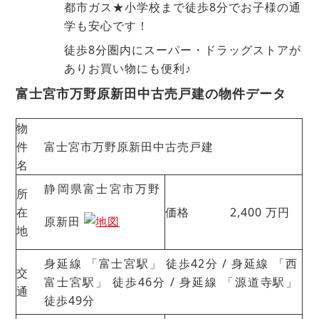
都市ガス★小学校まで徒歩8分でお子様の通
学も安心です！
徒歩8分圏内にスーパー・ドラッグストアが
ありお買い物にも便利♪
富士宮市万野原新田中古売戸建の
物件データ
物
件
富士宮市万野原新田中古売戸建
名
静岡県富士宮市万野
所
在
価格
2,400
万円
原新田
地
身延線 「富士宮駅」 徒歩42分 / 身延線 「西
交
富士宮駅」 徒歩46分 / 身延線 「源道寺駅」
通
徒歩49分