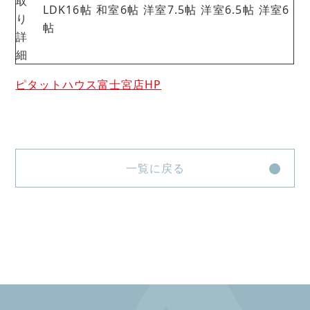
取
LDK16帖 和室6帖 洋室7.5帖 洋室6.5帖 洋室6
り
帖
詳
細
ピタットハウス富士宮店HP
一覧に戻る